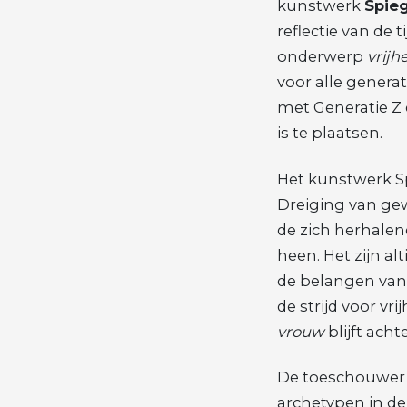
kunstwerk
Spie
reflectie van de t
onderwerp
vrijh
voor alle genera
met Generatie Z 
is te plaatsen.
Het kunstwerk Sp
Dreiging van gewe
de zich herhalen
heen. Het zijn alt
de belangen van 
de strijd voor vr
vrouw
blijft ach
De toeschouwer w
archetypen in d