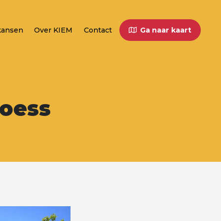
kansen
Over KIEM
Contact
Ga naar kaart
roess