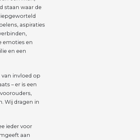
d staan waar de
diepgeworteld
elens, aspiraties
verbinden,
e emoties en
lie en een
 van invloed op
ats – er is een
 voorouders,
. Wij dragen in
e ieder voor
ormgeeft aan