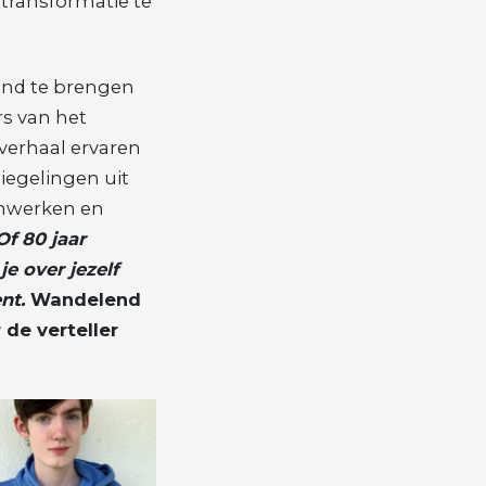
transformatie te
and te brengen
s van het
erhaal ervaren
iegelingen uit
enwerken en
Of 80 jaar
je over jezelf
ent.
Wandelend
 de verteller