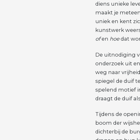
diens unieke leve
maakt je meteen
uniek en kent zic
kunstwerk weersp
of
en
hoe
dat wor
De uitnodiging v
onderzoek uit en 
weg naar vrijhei
spiegel de duif t
spelend motief i
draagt de duif als 
Tijdens de openi
boom der wijshe
dichterbij de bu