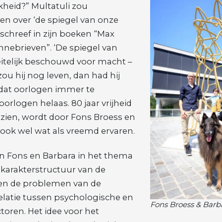
ijkheid?” Multatuli zou
n over ‘de spiegel van onze
j schreef in zijn boeken “Max
nnebrieven”. ‘De spiegel van
feitelijk beschouwd voor macht –
u hij nog leven, dan had hij
 dat oorlogen immer te
 oorlogen helaas. 80 jaar vrijheid
d zien, wordt door Fons Broess en
ook wel wat als vreemd ervaren.
en Fons en Barbara in het thema
de karakterstructuur van de
n de problemen van de
relatie tussen psychologische en
Fons Broess & Barb
toren. Het idee voor het