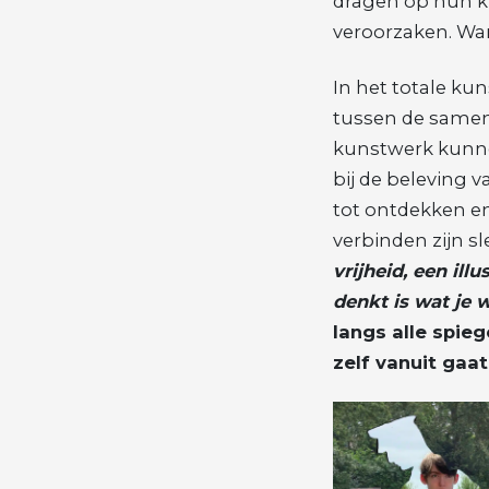
dragen op hun kl
veroorzaken. Want
In het totale ku
tussen de samenl
kunstwerk kunne
bij de beleving 
tot ontdekken e
verbinden zijn sl
vrijheid, een illu
denkt is wat je w
langs alle spieg
zelf vanuit gaat