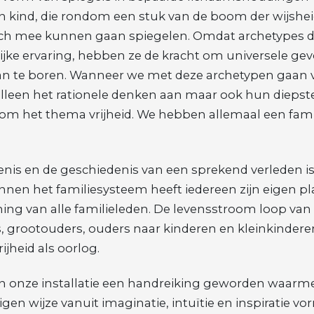
 kind, die rondom een stuk van de boom der wijshei
ch mee kunnen gaan spiegelen. Omdat archetypes 
lijke ervaring, hebben ze de kracht om universele gevo
an te boren. Wanneer we met deze archetypen gaan 
alleen het rationele denken aan maar ook hun diepst
om het thema vrijheid. We hebben allemaal een fami
nis en de geschiedenis van een sprekend verleden is
Binnen het familiesysteem heeft iedereen zijn eigen pla
ning van alle familieleden. De levensstroom loop van
 grootouders, ouders naar kinderen en kleinkinderen
ijheid als oorlog.
 in onze installatie een handreiking geworden waarme
igen wijze vanuit imaginatie, intuïtie en inspiratie v