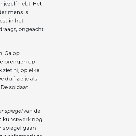
 jezelf hebt. Het
der mens is
est in het
 draagt, ongeacht
n: Ga op
 te brengen op
ziet hij op elke
duif zie je als
 De soldaat
er spiegel
van de
t kunstwerk nog
r spiegel gaan