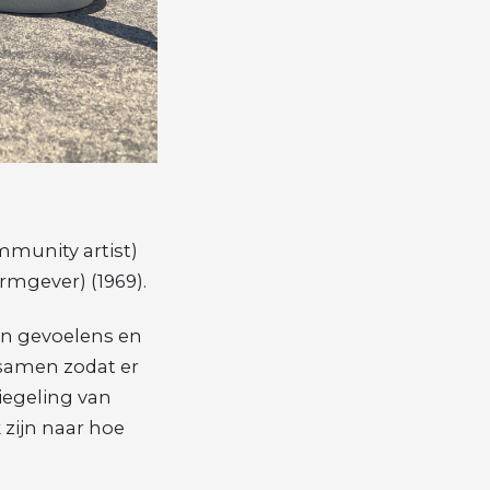
mmunity artist)
rmgever) (1969).
en gevoelens en
 samen zodat er
iegeling van
 zijn naar hoe