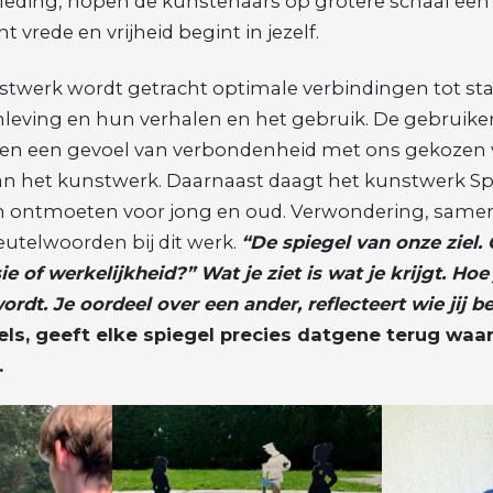
eding, hopen de kunstenaars op grotere schaal een 
 vrede en vrijheid begint in jezelf.
nstwerk wordt getracht optimale verbindingen tot st
eving en hun verhalen en het gebruik. De gebruiker
n een gevoel van verbondenheid met ons gekozen v
van het kunstwerk. Daarnaast daagt het kunstwerk Sp
n ontmoeten voor jong en oud. Verwondering, sam
eutelwoorden bij dit werk.
“De spiegel van onze ziel. 
sie of werkelijkheid?” Wat je ziet is wat je krijgt. Hoe 
ordt. Je oordeel over een ander, reflecteert wie jij b
els, geeft elke spiegel precies datgene terug waar
.