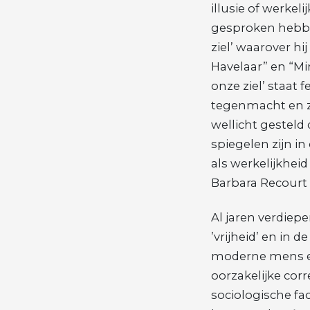
illusie of werkel
gesproken hebbe
ziel’ waarover hi
Havelaar” en “Mi
onze ziel’ staat 
tegenmacht en zo
wellicht gesteld
spiegelen zijn in
als werkelijkhei
Barbara Recourt 
Al jaren verdiep
’vrijheid’ en in 
moderne mens e
oorzakelijke cor
sociologische fac