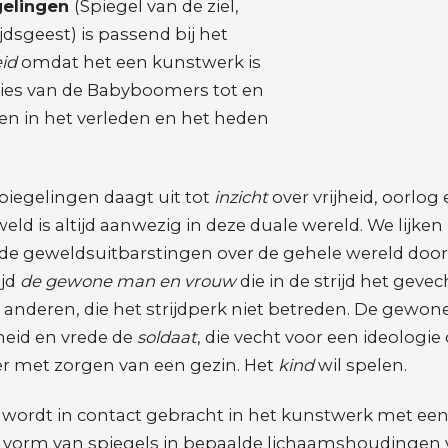
gelingen
(Spiegel van de ziel,
ijdsgeest) is passend bij het
eid
omdat het een kunstwerk is
ties van de Babyboomers tot en
en in het verleden en het heden
iegelingen daagt uit tot
inzicht
over vrijheid, oorlog 
ld is altijd aanwezig in deze duale wereld. We lijken 
de geweldsuitbarstingen over de gehele wereld door
ijd
de gewone man en vrouw
die in de strijd het geve
anderen, die het strijdperk niet betreden. De gewon
ijheid en vrede de
soldaat
, die vecht voor een ideologie 
ter met zorgen van een gezin. Het
kind
wil spelen.
ordt in contact gebracht in het kunstwerk met een 
e vorm van spiegels in bepaalde lichaamshoudingen