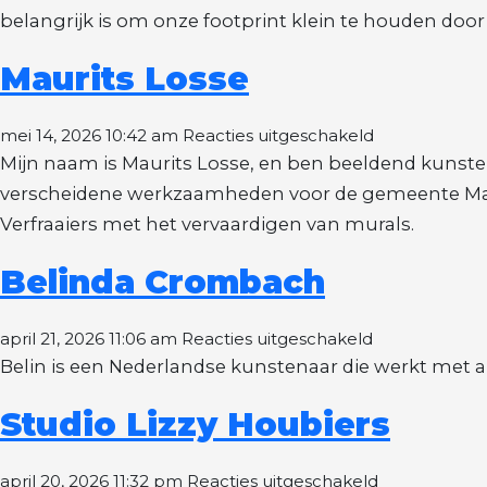
Atelier
belangrijk is om onze footprint klein te houden doo
Mooiman
Maurits Losse
voor
mei 14, 2026 10:42 am
Reacties uitgeschakeld
Maurits
Mijn naam is Maurits Losse, en ben beeldend kunstenaa
Losse
verscheidene werkzaamheden voor de gemeente Marg
Verfraaiers met het vervaardigen van murals.
Belinda Crombach
voor
april 21, 2026 11:06 am
Reacties uitgeschakeld
Belinda
Belin is een Nederlandse kunstenaar die werkt met an
Crombach
Studio Lizzy Houbiers
voor
april 20, 2026 11:32 pm
Reacties uitgeschakeld