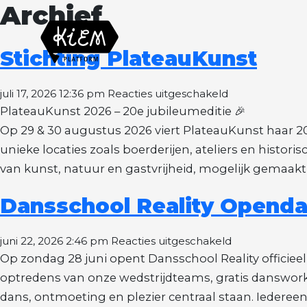
Archief
Stichting PlateauKunst
voor
juli 17, 2026 12:36 pm
Reacties uitgeschakeld
Stichting
PlateauKunst 2026 – 20e jubileumeditie 🎉
PlateauKunst
Op 29 & 30 augustus 2026 viert PlateauKunst haar 2
unieke locaties zoals boerderijen, ateliers en histor
van kunst, natuur en gastvrijheid, mogelijk gemaakt d
Dansschool Reality Opend
voor
juni 22, 2026 2:46 pm
Reacties uitgeschakeld
Dansschool
Op zondag 28 juni opent Dansschool Reality officiee
Reality
optredens van onze wedstrijdteams, gratis danswork
Opendag
dans, ontmoeting en plezier centraal staan. Iederee