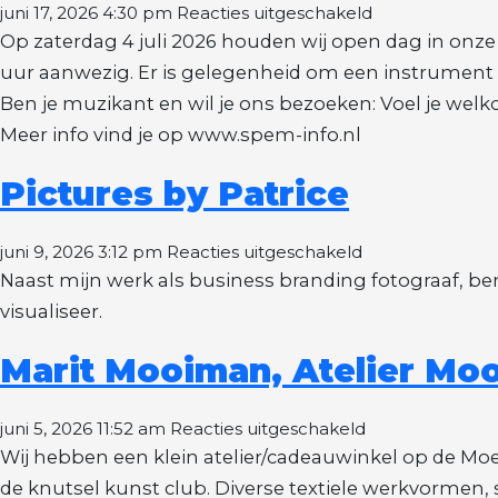
voor
juni 17, 2026 4:30 pm
Reacties uitgeschakeld
SPEM
Op zaterdag 4 juli 2026 houden wij open dag in onze r
Stichting
uur aanwezig. Er is gelegenheid om een instrument
Popmuziek
Ben je muzikant en wil je ons bezoeken: Voel je welko
Eijsden
Meer info vind je op www.spem-info.nl
Margraten
Pictures by Patrice
voor
juni 9, 2026 3:12 pm
Reacties uitgeschakeld
Pictures
Naast mijn werk als business branding fotograaf, be
by
visualiseer.
Patrice
Marit Mooiman, Atelier Mo
voor
juni 5, 2026 11:52 am
Reacties uitgeschakeld
Marit
Wij hebben een klein atelier/cadeauwinkel op de Moe
Mooiman,
de knutsel kunst club. Diverse textiele werkvormen,