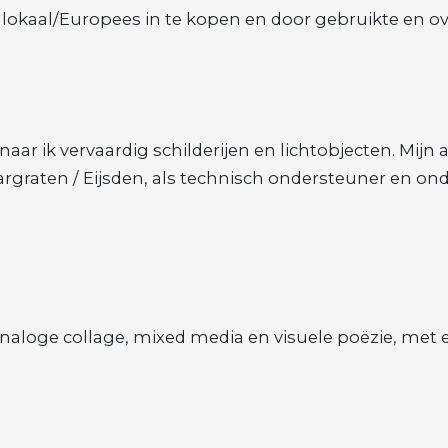
r lokaal/Europees in te kopen en door gebruikte en o
r ik vervaardig schilderijen en lichtobjecten. Mijn at
raten / Eijsden, als technisch ondersteuner en on
aloge collage, mixed media en visuele poëzie, met ee