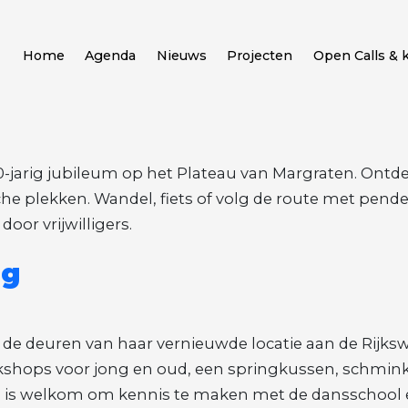
Home
Agenda
Nieuws
Projecten
Open Calls & 
0-jarig jubileum op het Plateau van Margraten. Ont
ische plekken. Wandel, fiets of volg de route met pend
oor vrijwilligers.
ag
l de deuren van haar vernieuwde locatie aan de Rijk
shops voor jong en oud, een springkussen, schminke
n is welkom om kennis te maken met de dansschool en