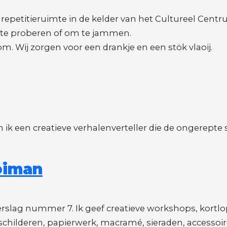
epetitieruimte in de kelder van het Cultureel Centrum
 te proberen of om te jammen.
m. Wij zorgen voor een drankje en een stök vlaoij.
n ik een creatieve verhalenverteller die de ongerept
oiman
rslag nummer 7. Ik geef creatieve workshops, kortlop
 schilderen, papierwerk, macramé, sieraden, accessoi