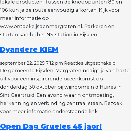
lokale producten. Tussen de knooppunten 80 en
106 kun je de route eenvoudig afkorten. Kijk voor
meer informatie op
www.ontdekeijsdenmargraten.nl. Parkeren en
starten kan bij het NS-station in Eijsden.
Dyandere KIEM
voor
september 22, 2025 7:12 pm
Reacties uitgeschakeld
Dyand
De gemeente Eijsden-Margraten nodigt je van harte
KIEM
uit voor een inspirerende bijeenkomst op
donderdag 30 oktober bij wijndomein d’Hunes in
Sint Geertruid. Een avond waarin ontmoeting,
herkenning en verbinding centraal staan. Bezoek
voor meer infomatie onderstaande link.
Open Dag Grueles 45 jaor!