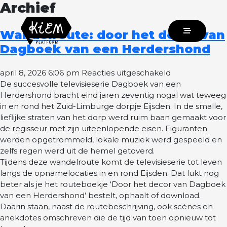
Archief
Wandelroute: door het decor van
Dagboek van een Herdershond
voor
april 8, 2026 6:06 pm
Reacties uitgeschakeld
Wandelroute:
De succesvolle televisieserie Dagboek van een
door
Herdershond bracht eind jaren zeventig nogal wat teweeg
het
in en rond het Zuid-Limburge dorpje Eijsden. In de smalle,
decor
lieflijke straten van het dorp werd ruim baan gemaakt voor
van
de regisseur met zijn uiteenlopende eisen. Figuranten
Dagboek
werden opgetrommeld, lokale muziek werd gespeeld en
van
zelfs regen werd uit de hemel getoverd.
een
Tijdens deze wandelroute komt de televisieserie tot leven
Herdershond
langs de opnamelocaties in en rond Eijsden. Dat lukt nog
beter als je het routeboekje ‘Door het decor van Dagboek
van een Herdershond’ bestelt, ophaalt of download.
Daarin staan, naast de routebeschrijving, ook scènes en
anekdotes omschreven die de tijd van toen opnieuw tot