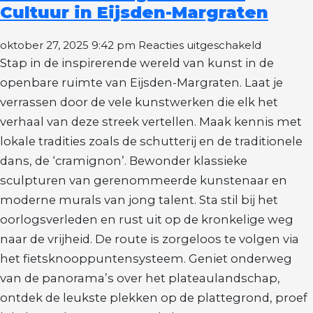
Cultuur in Eijsden-Margraten
voor
oktober 27, 2025 9:42 pm
Reacties uitgeschakeld
Fietsrout
Stap in de inspirerende wereld van kunst in de
Langs
openbare ruimte van Eijsden-Margraten. Laat je
Kunst
verrassen door de vele kunstwerken die elk het
en
verhaal van deze streek vertellen. Maak kennis met
Cultuur
in
lokale tradities zoals de schutterij en de traditionele
Eijsden-
dans, de ‘cramignon’. Bewonder klassieke
Margrate
sculpturen van gerenommeerde kunstenaar en
moderne murals van jong talent. Sta stil bij het
oorlogsverleden en rust uit op de kronkelige weg
naar de vrijheid. De route is zorgeloos te volgen via
het fietsknooppuntensysteem. Geniet onderweg
van de panorama’s over het plateaulandschap,
ontdek de leukste plekken op de plattegrond, proef