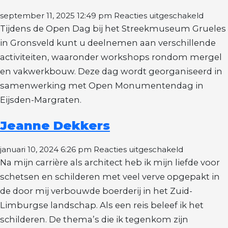
voor
september 11, 2025 12:49 pm
Reacties uitgeschakeld
Open
Tijdens de Open Dag bij het Streekmuseum Grueles
Dag
in Gronsveld kunt u deelnemen aan verschillende
Gruel
activiteiten, waaronder workshops rondom mergel
45
en vakwerkbouw. Deze dag wordt georganiseerd in
jaor!
samenwerking met Open Monumentendag in
Eijsden-Margraten.
Jeanne Dekkers
voor
januari 10, 2024 6:26 pm
Reacties uitgeschakeld
Jeanne
Na mijn carrière als architect heb ik mijn liefde voor
Dekkers
schetsen en schilderen met veel verve opgepakt in
de door mij verbouwde boerderij in het Zuid-
Limburgse landschap. Als een reis beleef ik het
schilderen. De thema’s die ik tegenkom zijn